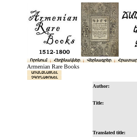
Որոնում
Հեղինակներ
Վերնագրեր
Հրատար
Armenian Rare Books
ԱՌԱՆՁՆԱՑՆԵԼ
ՉԳՈՒՆԱՓՈԽԵԼ
Author:
Title:
Translated title: