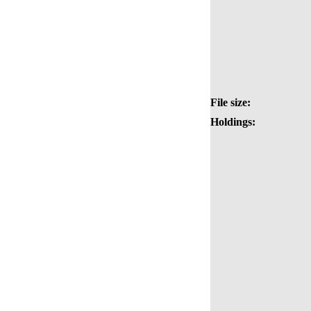
File size:
Holdings: