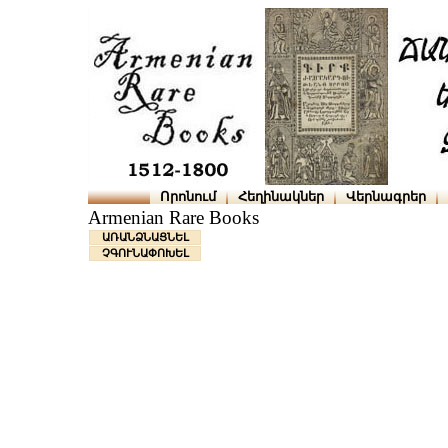
Որոնում
Հեղինակներ
Վերնագրեր
Armenian Rare Books
ԱՌԱՆՁՆԱՑՆԵԼ
ՉԳՈՒՆԱՓՈԽԵԼ