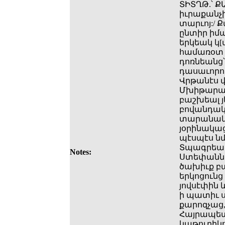
ՏԻՏՂԹ.՝ Ք
իւրաքանչիւ
տարւոյ:/ Ք
ընտիր իմա
երկեակ կ[
համառօտ և
դոռնեանց՝
դասաւորու
Վրթանէս 
Մխիթարայ 
բաշխեալ յ
բովանդակ
տարանակա
յօրինակաց
պէսպէս նմ
Տպագրեալ
Notes:
Ստեփաննոս
ծախիւք բ
երկոցուն
յովսէփին 
ի պատիւ ս
քարոզչաց,
Հայրապետո
կաթուղիկոս