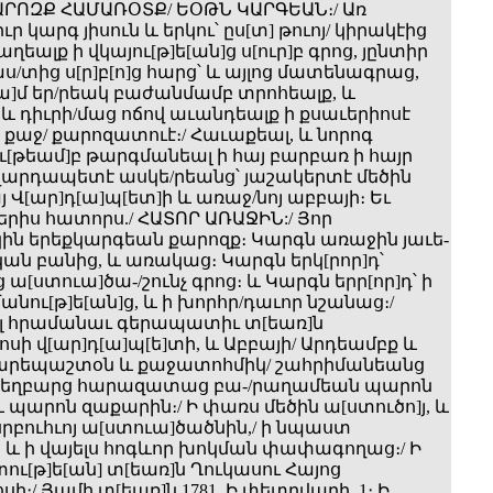
ԱՐՈԶՔ ՀԱՄԱՌՕՏՔ/ ԵՕԹՆ ԿԱՐԳԵԱՆ։/ Առ
ր կարգ յիսուն և երկու՝ ըս[տ] թուոյ/ կիրակէից
աղեալք ի վկայու[թ]ե[ան]ց ս[ուր]բ գրոց, յընտիր
ս/տից ս[ր]բ[ո]ց հարց՝ և այլոց մատենագրաց,
ա]մ եր/րեակ բաժանմամբ տրոհեալք, և
 դիւրի/մաց ոճով աւանդեալք ի քսաւերիոսէ
 քաջ/ քարոզատուէ։/ Հաւաքեալ, և նորոգ
[թեամ]բ թարգմանեալ ի հայ բարբառ ի հայր
վարդապետէ ասկե/րեանց՝ յաշակերտէ մեծին
Վ[ար]դ[ա]պ[ետ]ի և առաջ/նոյ աբբայի։ Եւ
երիս հատորս./ ՀԱՏՈՐ ԱՌԱՋԻՆ:/ Յոր
ին երեքկարգեան քարոզք։ Կարգն առաջին յաւե-
ն բանից, և առակաց։ Կարգն երկ[րոր]դ՝
 ա[ստուա]ծա-/շունչ գրոց։ և Կարգն երր[որ]դ՝ ի
անու[թ]ե[ան]ց, և ի խորհր/դաւոր նշանաց։/
 հրամանաւ գերապատիւ տ[եառ]ն
ի վ[ար]դ[ա]պ[ե]տի, և Աբբայի/ Արդեամբք և
արեպաշտօն և քաջատոհմիկ/ շահրիմանեանց
ց եղբարց հարազատաց բա-/րաղամեան պարոն
և պարոն զաքարին։/ Ի փառս մեծին ա[ստուծո]յ, և
րբուհւոյ ա[ստուա]ծածնին,/ ի նպաստ
 և ի վայելս հոգևոր խոկման փափագողաց։/ Ի
ւ[թ]ե[ան] տ[եառ]ն Ղուկասու Հայոց
ի։/ Յամի տ[եառ]ն 1781. Ի փետրվարի. 1։ Ի