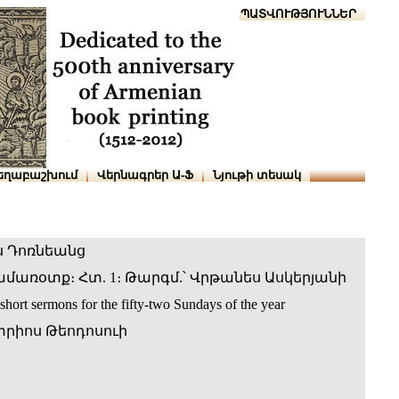
Տուն
Օգնություն
ՆԱԽԱՊԱՏՎՈՒԹՅՈՒՆՆԵՐ
եղաբաշխում
Վերնագրեր Ա-Ֆ
Նյութի տեսակ
ս Դոռնեանց
մառօտք։ Հտ. 1։ Թարգմ.՝ Վրթանես Ասկերյանի
 short sermons for the fifty-two Sundays of the year
տրիոս Թեոդոսուի