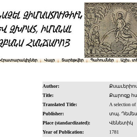
Հրատարակիչներ
Վայր
Տարեթվեր
Պահումներ
Աշխ․ տ
Author:
Քսաւերիո
Title:
Քարոզք հա
Translated Title:
A selection of
Publisher:
տպ. Դեմե
Place (standardizated):
Վենետիկ
Year of Publication:
1781