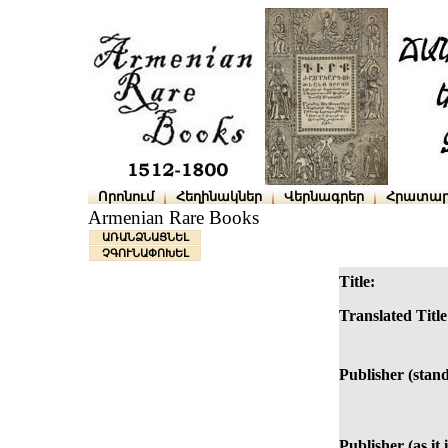
Որոնում
Հեղինակներ
Վերնագրեր
Հրատար
Armenian Rare Books
ԱՌԱՆՁՆԱՑՆԵԼ
ՉԳՈՒՆԱՓՈԽԵԼ
Title:
Translated Title
Publisher (stan
Publisher (as it 