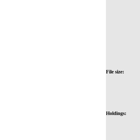
File size:
Holdings: