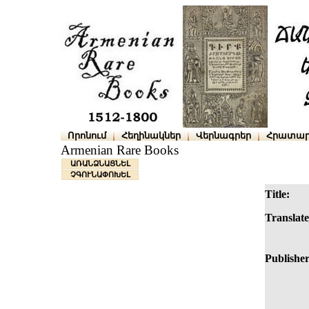
Որոնում
Հեղինակներ
Վերնագրեր
Հրատար
Armenian Rare Books
ԱՌԱՆՁՆԱՑՆԵԼ
ՉԳՈՒՆԱՓՈԽԵԼ
Title:
Translate
Publisher