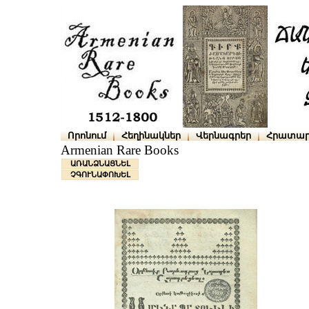
Որոնում
Հեղինակներ
Վերնագրեր
Հրատար
Armenian Rare Books
ԱՌԱՆՁՆԱՑՆԵԼ
ՉԳՈՒՆԱՓՈԽԵԼ