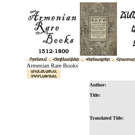
Որոնում
Հեղինակներ
Վերնագրեր
Հրատար
Armenian Rare Books
ԱՌԱՆՁՆԱՑՆԵԼ
ՉԳՈՒՆԱՓՈԽԵԼ
Author:
Title:
Translated Title: