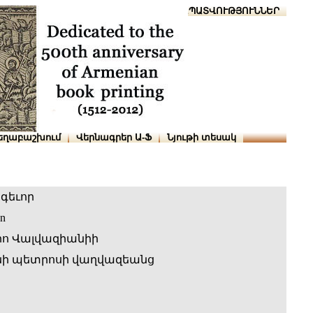
Տուն
Օգնություն
ՆԱԽԱՊԱՏՎՈՒԹՅՈՒՆՆԵՐ
եղաբաշխում
Վերնագրեր Ա-Ֆ
Նյութի տեսակ
գեւոր
en
րո Վալվազիանիի
ի պետրոսի վաղվազեանց