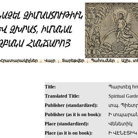
Հրատարակիչներ
Վայր
Տարեթվեր
Պահումներ
Աշխ․ տ
Title:
Պարտէզ հո
Translated Title:
Spiritual Gard
Publisher (standardized):
տպ. Պիետ
Publisher (as it is on book):
Ի տպարան
Place (standardized):
Վենետիկ
Place (as it is on book):
Ի ՎԷՆԷՏԻԿ