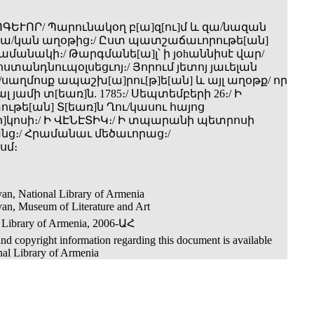
ԳԵՒՈՐ/ Պարունակօղ բ[ա]զ[ու]մ և զա­/նազան
ա/կան աղօթից։/ Ըստ պատշաճաւորութե[ան]
 ժամանակի։/ Թարգմանե[ա]լ՝ ի յօhաննիսէ վար/
տանդնուպօլսեցւոյ։/ Յորում յետոյ յաւելան
ն/սաղմոսք ապաշխ[ա]րու[թ]ե[ան] և այլ աղօթք/ որ
լ յամի տ[եառ]ն. 1785։/ Սեպտեմբերի 26։/ Ի
ւթե[ան] Տ[եառ]ն Ղու/կասու հայոց
[ի]կոսի։/ Ի ՎԷՆԷՏԻԿ։/ Ի տպարանի պետրոսի
ց։/ Հրամանաւ մեծաւորաց։/
 սմ։
an, National Library of Armenia
an, Museum of Literature and Art
 Library of Armenia, 2006-ԱՀ
nd copyright information regarding this document is available
nal Library of Armenia