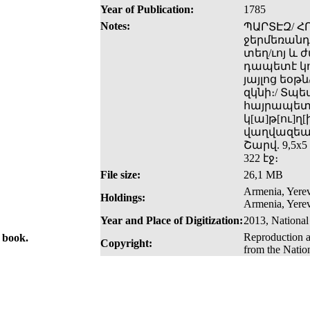
Year of Publication:
1785
Notes:
ՊԱՐՏԷԶ/ ՀՈ
ջերմեռանդ
տեղ­/ւոյ և
դապետէ կոս
յայլոց եօթ
զկնի։/ Տպեա
հայրապետո
կ[ա]թ[ու]ղ
վաղվազեան
Շարվ. 9,5x5
322 էջ։
File size:
26,1 MB
Armenia, Yerev
Holdings:
Armenia, Yerev
Year and Place of Digitization:
2013, National
Reproduction a
e book.
Copyright:
from the Natio