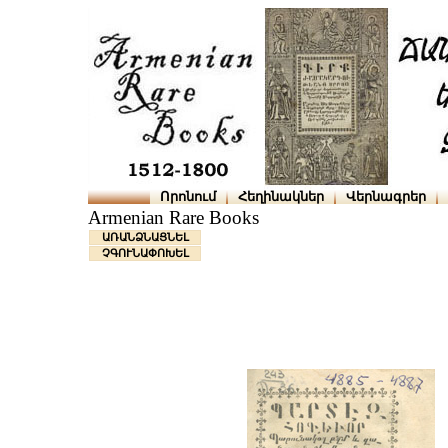
Որոնում
Հեղինակներ
Վերնագրեր
Armenian Rare Books
ԱՌԱՆՁՆԱՑՆԵԼ
ՉԳՈՒՆԱՓՈԽԵԼ