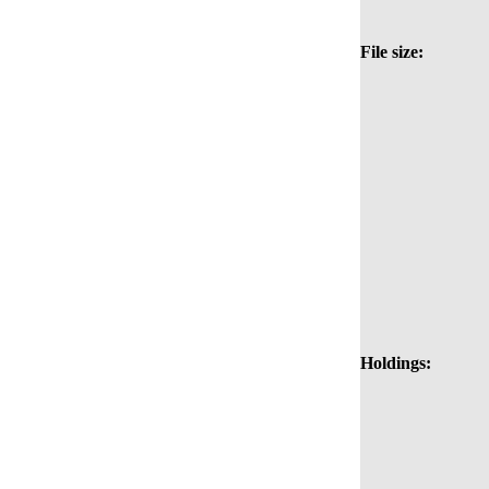
File size:
Holdings: