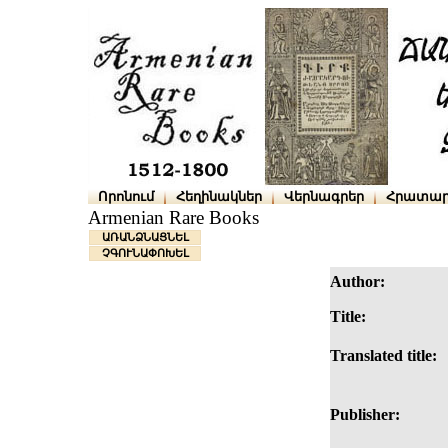
Որոնում
Հեղինակներ
Վերնագրեր
Հրատար
Armenian Rare Books
ԱՌԱՆՁՆԱՑՆԵԼ
ՉԳՈՒՆԱՓՈԽԵԼ
Author:
Title:
Translated title:
Publisher: