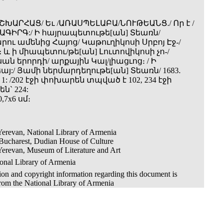
ՇԽԱՐՀԱՑ/ Եւ /ԱՌԱՍՊԵԼԱԲԱ/ՆՈՒԹԵԱՆՑ./ Որ է /
ԱԳԻՐԳ:/ Ի հայրապետութե[ան] Տեառն/
ու ամենից Հայոց/ Կաթուղիկոսի Սրբոյ Էջ-/
 և ի միապետու/թե[ան] Լուտովիկոսի չո-/
ն երորդի/ արքային Կալ/լիացւոց։ / Ի
այ:/ Յամի ներմարդեղութե[ան] Տեառն/ 1683.
 1: /202 էջի փոխարեն տպված է 102, 234 էջի
` 224:
,7x6 սմ։
erevan, National Library of Armenia
Bucharest, Dudian House of Culture
erevan, Museum of Literature and Art
onal Library of Armenia
on and copyright information regarding this document is
from the National Library of Armenia