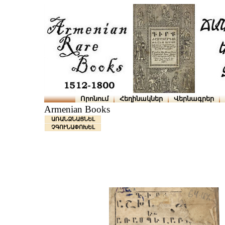
Որոնում
Հեղինակներ
Վերնագրեր
Armenian Books
ԱՌԱՆՁՆԱՑՆԵԼ
ՉԳՈՒՆԱՓՈԽԵԼ