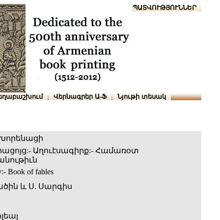
Տուն
Օգնություն
ՆԱԽԱՊԱՏՎՈՒԹՅՈՒՆՆԵՐ
եղաբաշխում
Վերնագրեր Ա-Ֆ
Նյութի տեսակ
 Խորենացի
ացոյց:- Աղուէսագիրք:- Համառօտ
նութիւն
:- Book of fables
ածին և Ս. Սարգիս
լեայ