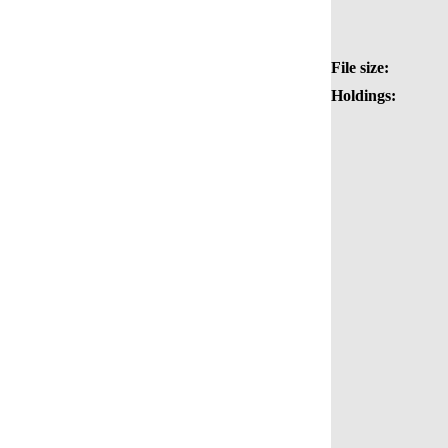
File size:
Holdings: