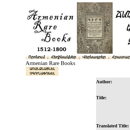
Որոնում
Հեղինակներ
Վերնագրեր
Հրատար
Armenian Rare Books
ԱՌԱՆՁՆԱՑՆԵԼ
ՉԳՈՒՆԱՓՈԽԵԼ
Author:
Title:
Translated Title: