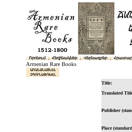
Որոնում
Հեղինակներ
Վերնագրեր
Հրատար
Armenian Rare Books
ԱՌԱՆՁՆԱՑՆԵԼ
ՉԳՈՒՆԱՓՈԽԵԼ
Title:
Translated Titl
Publisher (stan
Place (standard