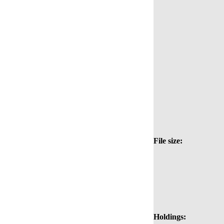
File size:
Holdings: