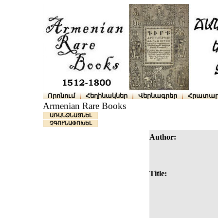
Որոնում
Հեղինակներ
Վերնագրեր
Հրատար
Armenian Rare Books
ԱՌԱՆՁՆԱՑՆԵԼ
ՉԳՈՒՆԱՓՈԽԵԼ
Author:
Title: