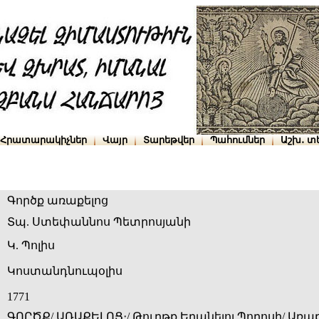
Հրատարակիչներ
Վայր
Տարեթվեր
Պահումներ
Աշխ․ տ
Գործք առաքելոց
Տպ. Ստեփաննոս Պետրոսյանի
Կ. Պոլիս
Կոստանդնուպօլիս
1771
ԳՈՐԾՔ/ ԱՌԱՔԵԼՈՑ։/ Թուղթք Երանելոյ Պողոսի/ Առաքե