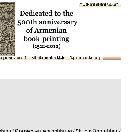
Տուն
Օգնություն
ՆԱԽԱՊԱՏՎՈՒԹՅՈՒՆՆԵՐ
եղաբաշխում
Վերնագրեր Ա-Ֆ
Նյութի տեսակ
լոց,/ Թուղթք Կաթուղիկեայց,/ Տեսիլք Յօհաննու./