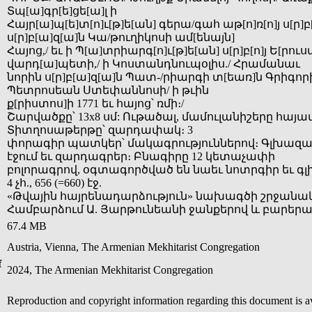
Տպ[ա]գր[ե]ցե[ա]լ ի
Հայր[ա]պ[ե]տ[ո]ւ[թ]ե[ան] գերա/գահ աթ[ո]ռ[ո]յ ս[ր]
ս[ր]բ[ա]զ[ա]ն Կա/թուղիկոսի ամ[ենայն]
Հայոց,/ եւ ի Պ[ա]տրիարգ[ո]ւ[թ]ե[ան] ս[ր]բ[ո]յ Ե[րո
վարդ[ա]պետի,/ ի Կոստանդնուպօլիս./ Հրամանաւ
նորին ս[ր]բ[ա]զ[ա]ն Պատ-/րիարգի տ[եառ]ն Գրիգ
Պետրոսեան Ստեփաննոսի/ ի թւին
ք[րիստոս]ի 1771 եւ հայոց՝ ռմի։/
Շարվածքը՝ 13x8 սմ: Ութածալ, մամուլանիշերը հայ
Տիտղոսաթերթը՝ զարդափակ։ 3
փորագիր պատկեր՝ մակագրություններով։ Գլխազարդ
էջում եւ զարդագրեր։ Բնագիրը 12 կետաչափի
բոլորագրով, օգտագործված են նաեւ նոտրգիր եւ գ
4 չհ., 656 (=660) էջ.
«Թվային հայրենադարձություն» նախագծի շրջանակ
Համբարձում Ա. Յարթունեանի ջանքերով և բարերա
67.4 MB
Austria, Vienna, The Armenian Mekhitarist Congregation
f
2024, The Armenian Mekhitarist Congregation
Reproduction and copyright information regarding this document is 