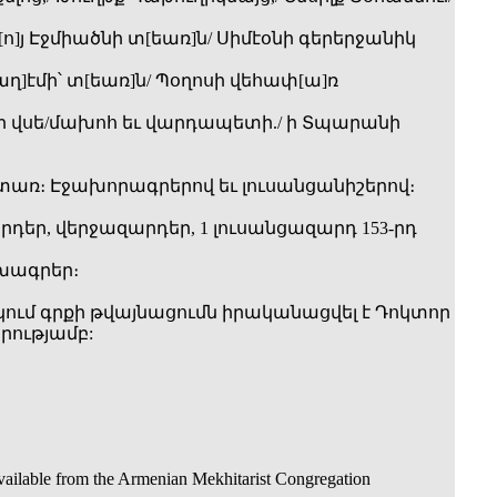
բ[ո]յ Էջմիածնի տ[եառ]ն/ Սիմէօնի գերերջանիկ
ւսաղ]էմի՝ տ[եառ]ն/ Պօղոսի վեհափ[ա]ռ
որի վսե/մախոհ եւ վարդապետի./ ի Տպարանի
ատառ։ Էջախորագրերով եւ լուսանցանիշերով։
եր, վերջազարդեր, 1 լուսանցազարդ 153-րդ
լխագրեր։
ում գրքի թվայնացումն իրականացվել է Դոկտոր
րությամբ:
available from the Armenian Mekhitarist Congregation