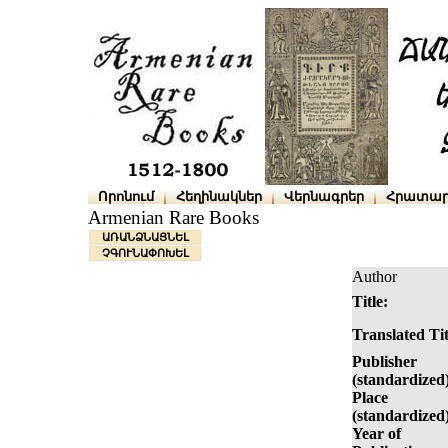
Որոնում
Հեղինակներ
Վերնագրեր
Հրատար
Armenian Rare Books
ԱՌԱՆՁՆԱՑՆԵԼ
ՉԳՈՒՆԱՓՈԽԵԼ
Author
Title:
Translated Tit
Publisher
(standardized
Place
(standardized
Year of