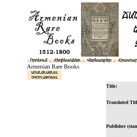
Որոնում
Հեղինակներ
Վերնագրեր
Հրատար
Armenian Rare Books
ԱՌԱՆՁՆԱՑՆԵԼ
ՉԳՈՒՆԱՓՈԽԵԼ
Title:
Translated Titl
Publisher (sta