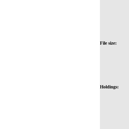
File size:
Holdings: