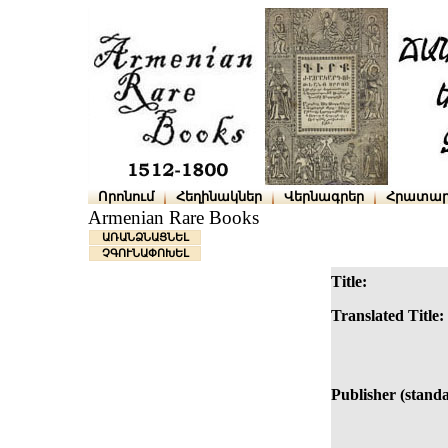
Որոնում
Հեղինակներ
Վերնագրեր
Հրատար
Armenian Rare Books
ԱՌԱՆՁՆԱՑՆԵԼ
ՉԳՈՒՆԱՓՈԽԵԼ
Title:
Translated Title:
Publisher (standa