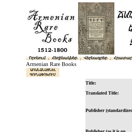
Որոնում
Հեղինակներ
Վերնագրեր
Հրատար
Armenian Rare Books
ԱՌԱՆՁՆԱՑՆԵԼ
ԳՈՒՆԱՓՈԽՈՒՄ
Title:
Translated Title:
Publisher (standardize
Publisher (as it is on