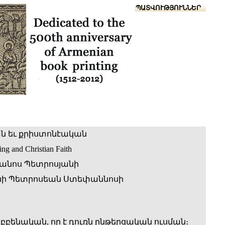
Տուն
Օգնություն
ՆԱԽԱՊԱՏՎՈՒԹՅՈՒՆՆԵՐ
ն եւ քրիստոնէական
ing and Christian Faith
անոս Պետրոսյանի
ի Պետրոսեան Ստեփաննոսի
բբենական, որ է դուռն ընթերցական ուսման։