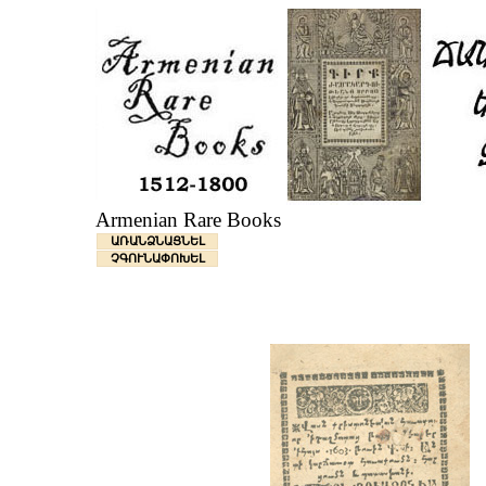
Armenian Rare Books
ԱՌԱՆՁՆԱՑՆԵԼ
ՉԳՈՒՆԱՓՈԽԵԼ