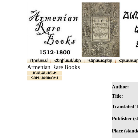
Որոնում
Հեղինակներ
Վերնագրեր
Հրատար
Armenian Rare Books
ԱՌԱՆՁՆԱՑՆԵԼ
ԳՈՒՆԱՓՈԽՈՒՄ
Author:
Title:
Translated T
Publisher (s
Place (stand