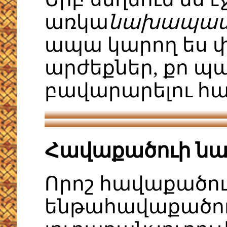
առկա
նախապատվ
ապա կարող ես փ
արժեքներ, քո պ
բավարարելու հ
Հավաքածուի ն
Որոշ հավաքածու
ենթահավաքածուն