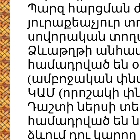
Պարզ հարցման 
յուրաքեաչյուր տ
սովորական տողա
Ձևաթղթի անհա
համադրված են օ
(ամբոջական փն
ԿԱՄ (որոշակի փ
Դաշտի ներսի տե
համադրված են նո
ձևում դու կարող