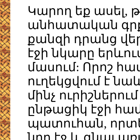
Կարող եք ասել, թ
անհատական գր
քանզի դրանց վե
էջի նկարը երևու
մասում: Որոշ հ
ուղեկցվում է նա
մինչ ուրիշներում
ընթացիկ էջի հա
պատուհան, որտե
նոր էջ և գնալ ա