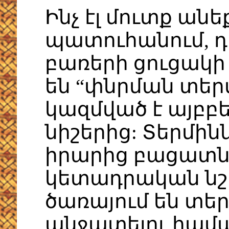
Ինչ էլ մուտք ան
պատուհանում, դ
բառերի ցուցակի 
են “փնրման տեր
կազմված է այբբ
նիշերից: Տերմի
իրարից բացատնե
կետադրական նշ
ծառայում են տե
անջատելու համա