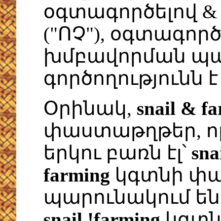
օգտագործելով & ("Ե
("ՈՉ"), օգտագոր
խմբավորման պա
գործողությունն է 
Օրինակ,
snail & f
փաստաթղթեր, ո
երկու բառն էլ՝
sna
farming
կգտնի փա
պարունակում ե
snail !farming
կգտն