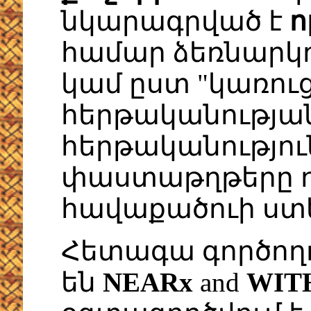
նկարագրված է
ո
համար ձեռնարկ
կամ ըստ "կառու
հերթականության
հերթականություն
փաստաթղթերը դ
հավաքածուի ստ
Հետագա գործողո
են
NEARx
and
WIT