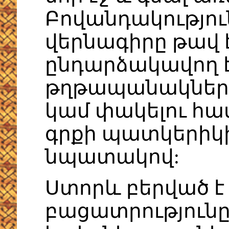
Բովանդակությու
վերնագիրը թավ է
ընդարձակավող է,
թղթապանակների
կամ փակելու հա
գրքի պատկերիկի
նպատակով:
Ստորև բերված է
բացատրությունը: