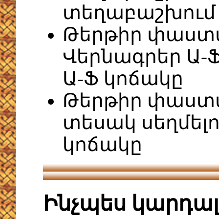
տեղաբաշխում
Թերթիր փաստ
Վերնագրեր Ա-Ֆ
Ա-Ֆ կոճակը
Թերթիր փաստա
տեսակ սեղմելո
կոճակը
Ինչպես կարդա