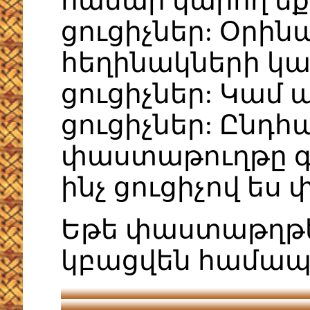
համար կարող եք
ցուցիչներ: Օրինա
հեղինակների կա
ցուցիչներ: Կամ
ցուցիչներ: Ընդ
փաստաթուղթը գտ
ինչ ցուցիչով ես 
Եթե փաստաթղթեր
կբացվեն համա