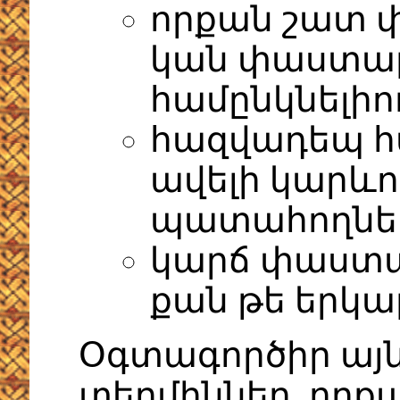
որքան շատ 
կան փաստաթղ
համընկնելիո
հազվադեպ հ
ավելի կարևո
պատահողնե
կարճ փաստաթ
քան թե երկա
Օգտագործիր այ
տերմիններ, որքան