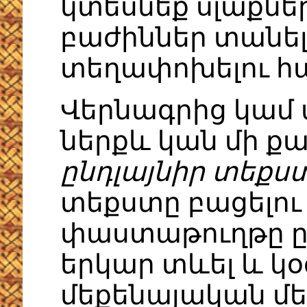
կտեսնեք սլաքներ
բաժիններ տանել
տեղափոխելու հ
Վերնագրից կամ 
ներքև կան մի քա
ընդլայնիր տեքս
տեքստը բացելու
փաստաթուղթը ըն
երկար տևել և կ
մեքենայական մեծ