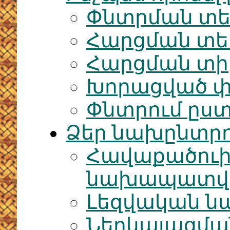
Փնտրման տե
Հարցման տ
Հարցման տի
Խորացված փ
Փնտրում ըս
Ձեր նախընտրո
Հավաքածու
նախապատվու
Լեզվական ն
Ներկայացմա