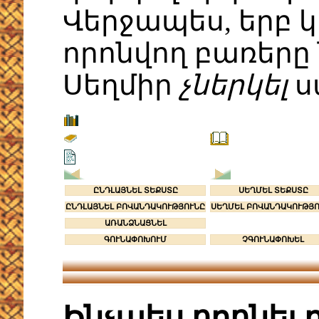
Վերջապես, երբ 
որոնվող բառերը 
Սեղմիր
չներկել
ս
ԸՆԴԼԱՅՆԵԼ ՏԵՔՍՏԸ
ՍԵՂՄԵԼ ՏԵՔՍՏԸ
ԸՆԴԼԱՅՆԵԼ ԲՈՎԱՆԴԱԿՈՒԹՅՈՒՆԸ
ՍԵՂՄԵԼ ԲՈՎԱՆԴԱԿՈՒԹՅ
ԱՌԱՆՁՆԱՑՆԵԼ
ԳՈՒՆԱՓՈԽՈՒՄ
ՉԳՈՒՆԱՓՈԽԵԼ
Ինչպես որոնել