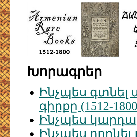
Խորագրեր
Ինչպես գտնել 
գիրքը (1512-18
Ինչպես կարդ
Ինչպես որոնել