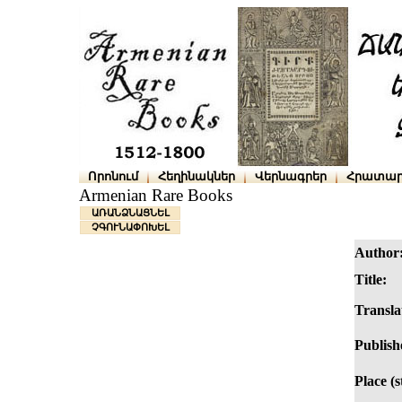
Որոնում
Հեղինակներ
Վերնագրեր
Հրատար
Armenian Rare Books
ԱՌԱՆՁՆԱՑՆԵԼ
ՉԳՈՒՆԱՓՈԽԵԼ
Author
Title:
Transla
Publish
Place (