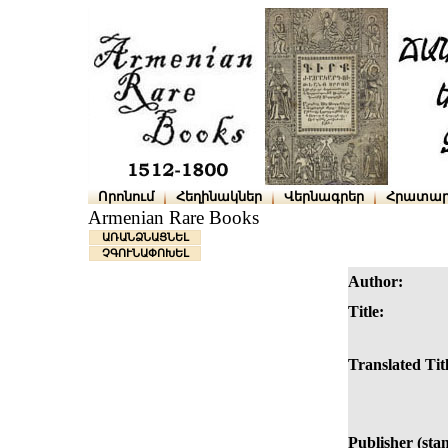
Որոնում
Հեղինակներ
Վերնագրեր
Հրատար
Armenian Rare Books
ԱՌԱՆՁՆԱՑՆԵԼ
ՉԳՈՒՆԱՓՈԽԵԼ
Author:
Title:
Translated Titl
Publisher (sta