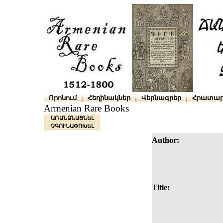
Որոնում
Հեղինակներ
Վերնագրեր
Հրատար
Armenian Rare Books
ԱՌԱՆՁՆԱՑՆԵԼ
ՉԳՈՒՆԱՓՈԽԵԼ
Author:
Title: