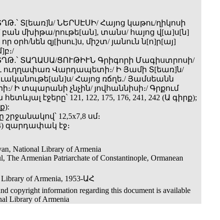
ՂԹ.՝ Տ[եառ]ն/ ՆԵՐՍԷՍԻ/ Հայոց կաթու/ղիկոսի
 բան մխիթա/րութե[ան], տանս/ հայոց վ[ա]ս[ն]
ր օրհ/նեն զյ[իսու]ս, միշտ/ յանուն ն[ո]ր[այ]
]բ։/
ՏՂԹ.՝ ՏԱՂԱՍԱ/ՑՈՒԹԻՒՆ Գրիգորի Մագիստրոսի/
 ուղղափառ Վարդապետի։/ Ի Յամի Տ[եառ]ն/
 թուականութե[ան]ս/ Հայոց ռճղե./ Յամսեանն
ի։/ Ի տպարանի չնչին/ յովհաննիսի։/ Գրքում
տևյալ էջերը՝ 121, 122, 175, 176, 241, 242 (Ա գիրք);
ք):
 շրջանակով՝ 12,5x7,8 սմ։
484) զարդափակ էջ։
an, National Library of Armenia
ul, The Armenian Patriarchate of Constantinople, Ormanean
 Library of Armenia, 1953-ԱՀ
nd copyright information regarding this document is available
nal Library of Armenia