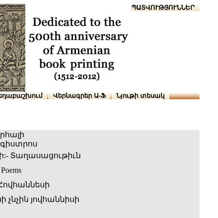
Տուն
Օգնություն
ՆԱԽԱՊԱՏՎՈՒԹՅՈՒՆՆԵՐ
եղաբաշխում
Վերնագրեր Ա-Ֆ
Նյութի տեսակ
որհալի
ագիստրոս
դի:- Տաղասացութիւն
- Poems
 Հովհաննեսի
 չնչին յովհաննիսի