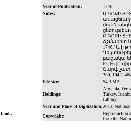
Year of Publication:
1746
Notes:
Ա ԳՐՔԻ ՏԻՏ
ասացե[ա]լ/
ման/կանցն ո
ցնծութ[եամ
Բ ԳՐՔԻ ՏԻ
Ճշմարիտ և
1746./ և ի
Դեկտեմ/բեր
բացակա են հե
65, 66 (Բ գիր
Շարվ. չափը
380, 104 (=
File size:
54.3 MB
Armenia, Yerev
Holdings:
Turkey, Istanb
Library
Year and Place of Digitization:
2013, National
Reproduction a
e book.
Copyright:
from the Natio