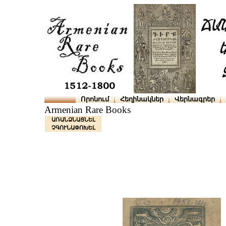
Որոնում
Հեղինակներ
Վերնագրեր
Armenian Rare Books
ԱՌԱՆՁՆԱՑՆԵԼ
ՉԳՈՒՆԱՓՈԽԵԼ