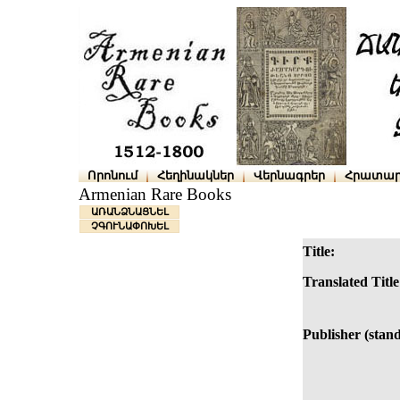
Որոնում
Հեղինակներ
Վերնագրեր
Հրատար
Armenian Rare Books
ԱՌԱՆՁՆԱՑՆԵԼ
ՉԳՈՒՆԱՓՈԽԵԼ
Title:
Translated Title
Publisher (stan