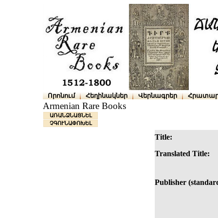
Որոնում
Հեղինակներ
Վերնագրեր
Հրատար
Armenian Rare Books
ԱՌԱՆՁՆԱՑՆԵԼ
ՉԳՈՒՆԱՓՈԽԵԼ
Title:
Translated Title:
Publisher (standar