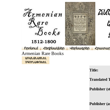
Որոնում
Հեղինակներ
Վերնագրեր
Հրատար
Armenian Rare Books
ԱՌԱՆՁՆԱՑՆԵԼ
ՉԳՈՒՆԱՓՈԽԵԼ
Title:
Translated T
Publisher (s
Publisher (as