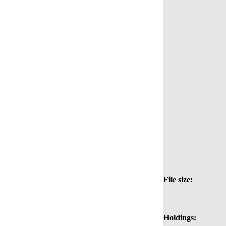
File size:
Holdings: