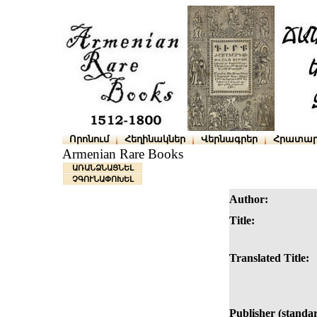
Որոնում
Հեղինակներ
Վերնագրեր
Հրատար
Armenian Rare Books
ԱՌԱՆՁՆԱՑՆԵԼ
ՉԳՈՒՆԱՓՈԽԵԼ
Author:
Title:
Translated Title:
Publisher (standar