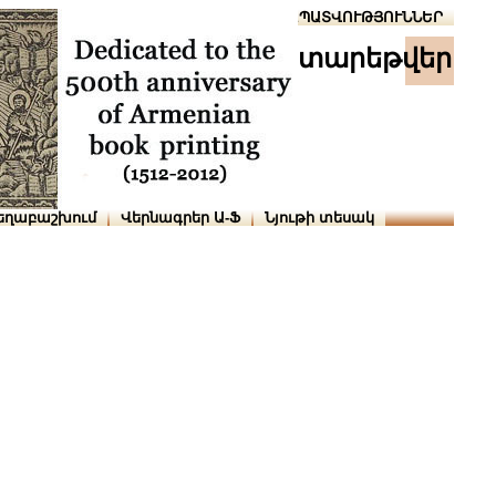
Տուն
Օգնություն
ՆԱԽԱՊԱՏՎՈՒԹՅՈՒՆՆԵՐ
տարեթվեր
եղաբաշխում
Վերնագրեր Ա-Ֆ
Նյութի տեսակ