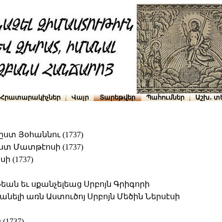
Հրատարակիչներ
Վայր
Տարեթվեր
Պահումներ
Աշխ․ տ
ստ Յօհաննու (1737)
ստ Մատթէոսի (1737)
 (1737)
ան եւ սքանչելեաց Սրբոյն Գրիգորի
անելի առն Աստուծոյ Սրբոյն Մեծին Ներսէսի
1737)