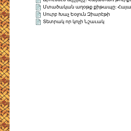
Մտածական աղօթք քիթապը: Հայա
Սուրբ Խաչ Եօլուն Զիարէթի
Տետրակ որ կոչի Նշաւակ