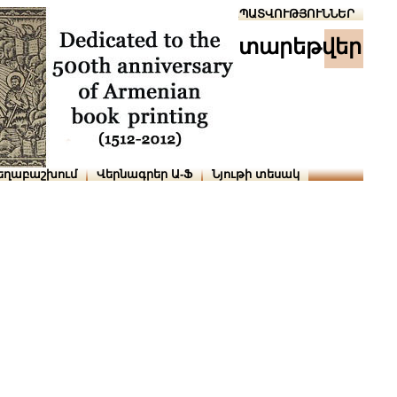
Տուն
Օգնություն
ՆԱԽԱՊԱՏՎՈՒԹՅՈՒՆՆԵՐ
տարեթվեր
եղաբաշխում
Վերնագրեր Ա-Ֆ
Նյութի տեսակ