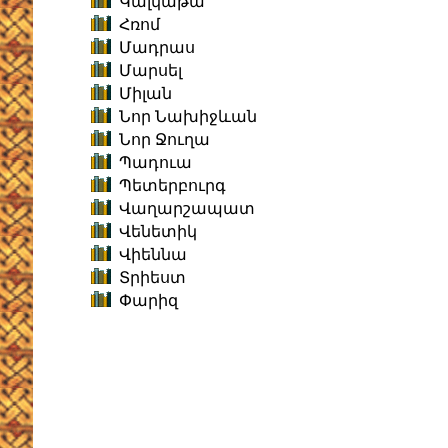
Կալկաթա
Հռոմ
Մադրաս
Մարսել
Միլան
Նոր Նախիջևան
Նոր Ջուղա
Պադուա
Պետերբուրգ
Վաղարշապատ
Վենետիկ
Վիեննա
Տրիեստ
Փարիզ