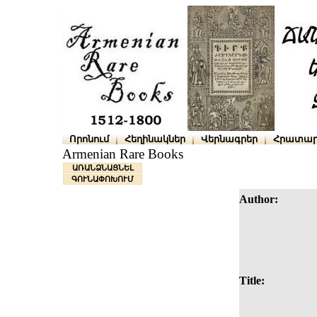
Որոնում
Հեղինակներ
Վերնագրեր
Հրատար
Armenian Rare Books
ԱՌԱՆՁՆԱՑՆԵԼ
ԳՈՒՆԱՓՈԽՈՒՄ
Author:
Title: