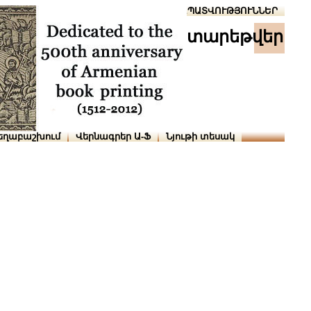
Տուն
Օգնություն
ՆԱԽԱՊԱՏՎՈՒԹՅՈՒՆՆԵՐ
տարեթվեր
եղաբաշխում
Վերնագրեր Ա-Ֆ
Նյութի տեսակ