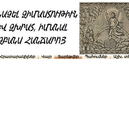
Հրատարակիչներ
Վայր
Տարեթվեր
Պահումներ
Աշխ․ տ