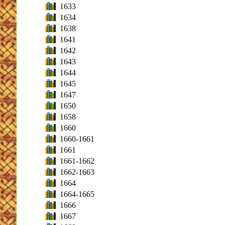
1633
1634
1638
1641
1642
1643
1644
1645
1647
1650
1658
1660
1660-1661
1661
1661-1662
1662-1663
1664
1664-1665
1666
1667