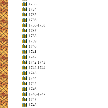
1733
1734
1735
1736
1736-1738
1737
1738
1739
1740
1741
1742
1742-1743
1742-1744
1743
1744
1745
1746
1746-1747
1747
1748