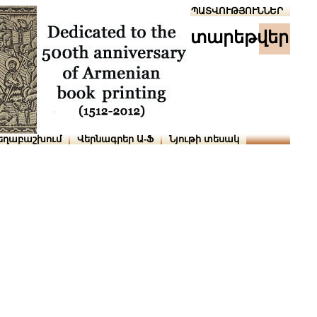
Տուն
Օգնություն
ՆԱԽԱՊԱՏՎՈՒԹՅՈՒՆՆԵՐ
տարեթվեր
եղաբաշխում
Վերնագրեր Ա-Ֆ
Նյութի տեսակ