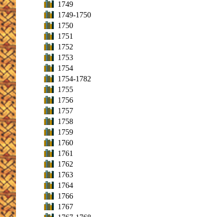
1749
1749-1750
1750
1751
1752
1753
1754
1754-1782
1755
1756
1757
1758
1759
1760
1761
1762
1763
1764
1766
1767