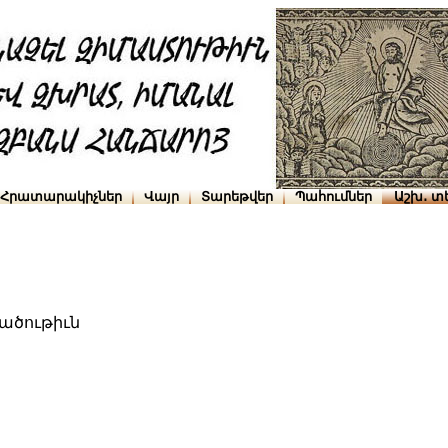
Հրատարակիչներ
Վայր
Տարեթվեր
Պահումներ
Աշխ․ տ
ածութիւն