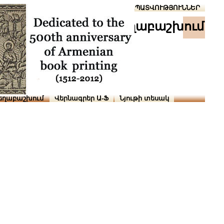
Տուն
Օգնություն
ՆԱԽԱՊԱՏՎՈՒԹՅՈՒՆՆԵՐ
աշխ․ տեղաբաշխում
եղաբաշխում
Վերնագրեր Ա-Ֆ
Նյութի տեսակ