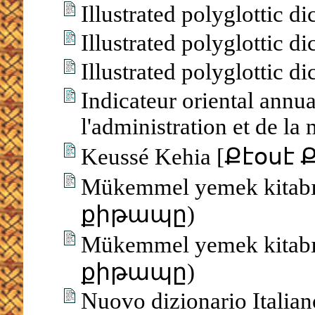
Illustrated polyglottic d
Illustrated polyglottic d
Illustrated polyglottic d
Indicateur oriental annua
l'administration et de la
Keussé Kehia [Քէօսէ
Mükemmel yemek kita
քիթապը)
Mükemmel yemek kita
քիթապը)
Nuovo dizionario Itali