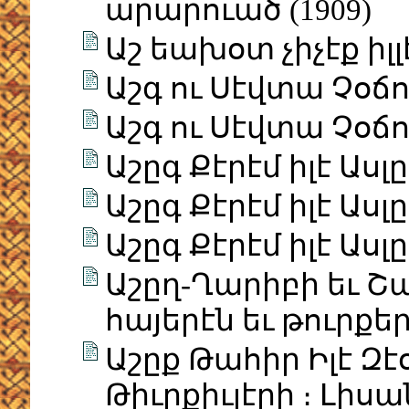
արարուած (1909)
Աշ եախօտ չիչէք ի
Աշգ ու Սէվտա Չօճու
Աշգ ու Սէվտա Չօճու
Աշըգ Քէրէմ իլէ Ասլ
Աշըգ Քէրէմ իլէ Ասլ
Աշըգ Քէրէմ իլէ Ասլ
Աշըղ-Ղարիբի եւ 
հայերէն եւ թուրքե
Աշըք Թահիր Իլէ Զէ
Թիւրքիւլէրի ։ Լի