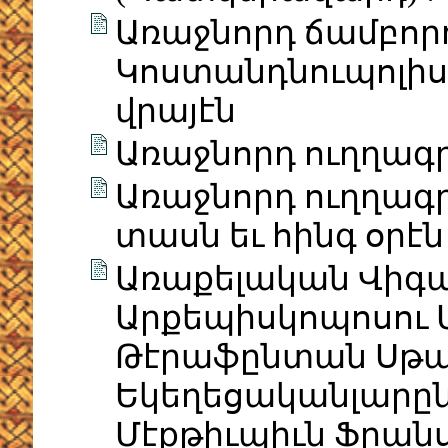
Առաջնորդ ճամբոր
Կոստանդնուպոլիս
վրայէն
Առաջնորդ ուղղագր
Առաջնորդ ուղղագր
տասն եւ հինգ օրէն
Առաքելական Վիգա
Արքեպիսկոպոսու 
Թէրաֆընտան Սթա
Եկեղեցականլարըն 
Մէքթիւպիւն Ֆրան