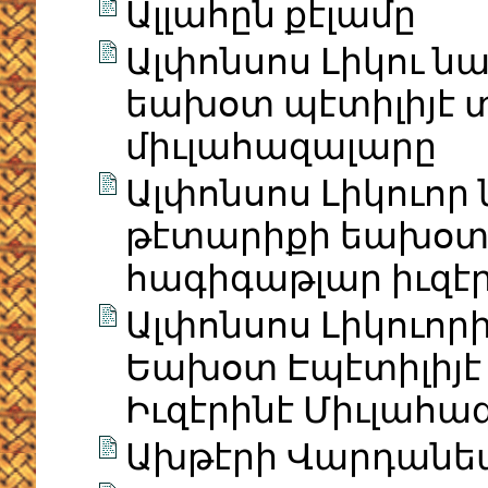
Ալլահըն քէլամը
Ալփոնսոս Լիկու ն
եախօտ պէտիլիյէ 
միւլահազալարը
Ալփոնսոս Լիկուոր 
թէտարիքի եախօտ 
հագիգաթլար իւզէ
Ալփոնսոս Լիկուոր
Եախօտ Էպէտիլիյէ
Իւզէրինէ Միւլահա
Ախթէրի Վարդանեա