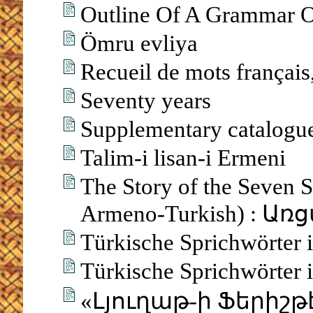
Outline Of A Grammar O
Ömru evliya
Recueil de mots français
Seventy years
Supplementary catalogue
Talim-i lisan-i Ermeni
The Story of the Seven S
Armeno-Turkish) : Ա
Türkische Sprichwörter 
Türkische Sprichwörter 
«Լյուղաթ-ի Ֆերիշ