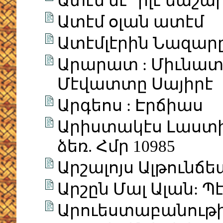
Ատէմ նէ՞ իլէ եաշա
Ատէմ օլան ատէմ
Ատէմլէրին Նազարը
Արարատ : Միւնատիի
Մէվատտը Սայիրէ
Արգեոս : Էրճիաս
Արիստակէս Լաստի
ձեռ. Հմր 10985
Արշալոյս Ալթունճե
Արշըն Մալ Ալան: Պ
Արուեստաբանութի