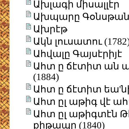
Ախլագի միսալլէր
Ախպարը Գօնսթան
Ախրէթ
Ակն լուսատու (1782
Ահվալը Գայսէրիյէ
Ահտ ը ճէտիտ ան ա
(1884)
Ահտ ը ճէտիտ եա'նի 
Ահտ ըլ աթիգ վէ ահտ
Ահտ ըլ աթիգտէն Թ
քիթապը (1840)