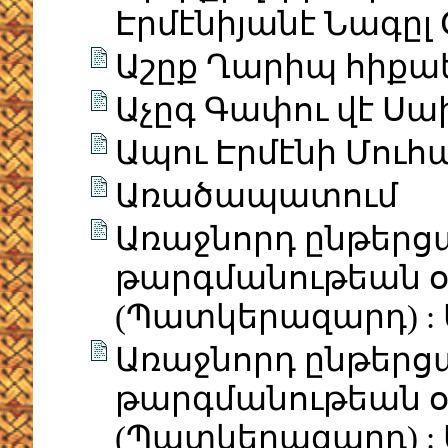
Էրմէնիյանէ Նագըլ 
Աշըք Ղարիպ հիքաե
Աչըգ Գափու վէ Սա
Ապու Էրմէնի Մուհ
Առածապատում
Առաջնորդ ընթերց
թարգմանութեան օս
(Պատկերազարդ) : 
Առաջնորդ ընթերց
թարգմանութեան օս
(Պատկերազարդ) : 