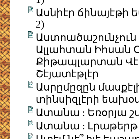
Ասնիէր ճինայէթի 
2)
Աստոածաշունչուն 
Ալլահտան Իհսան Օ
Քիթապլարտան Վէ
Շէյատէթլէր
Ասրըմըզըն մասքէլի
տինսիզլէրի եախօտ
Ատանա : Եռօրյա 
Ատանա : Լրաթերթ