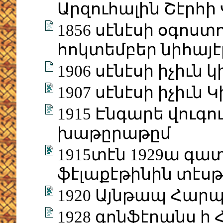
Արզուհալին Շէրհի 
1856 սէնէսի օգոս
հոկտեմբեր նիհայէթ
1906 սէնէսի իչիւն
1907 սէնէսի իչիւն
1915 Էնգարե վուգո
խաթըրաթըմ
1915տէն 1929ա գատ
ֆէլաքէթինին տէս
1920 Այնթապ Հար
1928 գոնֆէրանս ի 