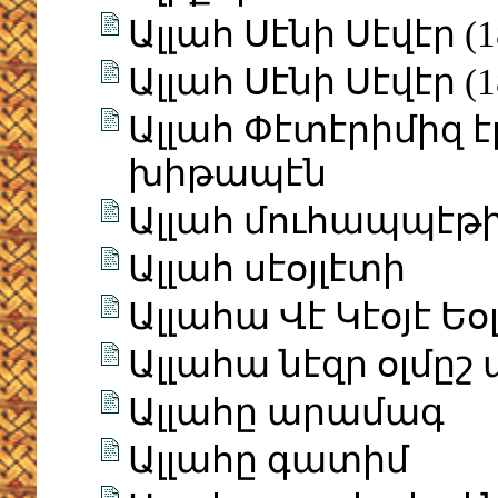
Ալլահ Սէնի Սէվէր (1
Ալլահ Սէնի Սէվէր (1
Ալլահ Փէտէրիմիզ է
խիթապէն
Ալլահ մուհապպէթ
Ալլահ սէօյլէտի
Ալլահա Վէ Կէօյէ Ե
Ալլահա նէզր օլմըշ
Ալլահը արամագ
Ալլահը գատիմ