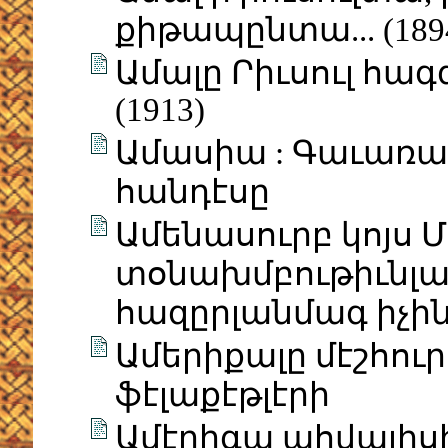
քիթապընտա... (189
Ամալը Րիւսուլ հ
(1913)
Ամասիա : Գաւառա
հանդէսը
Ամենասուրբ կոյս
տօնախմբութիւնլա
հազըրլանմագ իչին
Ամերիքալը մէշհուր
ֆէլաքէթլէրի
Ամէրիգա ահվալիս