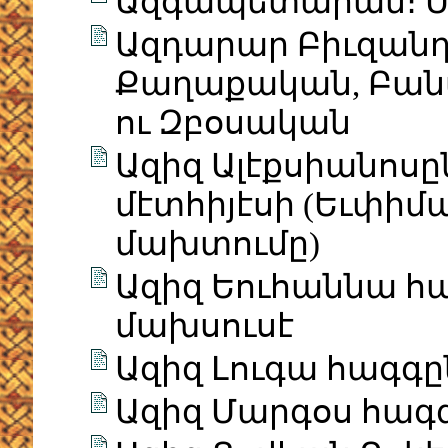
Ազգապետարան։ Մէ
Ազդարար Բիւզանդ
Քաղաքական, Բան
ու Զբօսական
Ազիզ Ալէքսիանոսըն
մէտհիյէսի (Եւփիմ
մախտումը)
Ազիզ Եուհաննա 
մախսուսէ
Ազիզ Լուգա հագգ
Ազիզ Մարգօս հագ