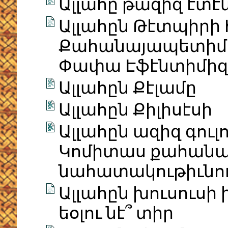
Ալլահը թազիզ էտէ
Ալլահըն Թէտպիրի 
Քահանայապետիմիզ
Փափա Էֆէնտիմիզ 
Ալլահըն Քէլամը
Ալլահըն Քիլիսէսի
Ալլահըն ազիզ գուլ
Կոմիտաս քահանայ
նահատակութիւնո
Ալլահըն խուսուսի
եօլու նէ՞ տիր