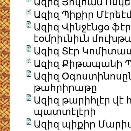
Ազիզ Յովհան Ոսկ
Ազիզ Պիքիր Մէրեէ
Ազիզ Վինջէնցօ ֆէ
էօմրիւնիւն մուխթ
Ազիզ Տէր Կոմիտաս
Ազիզ Քիթապանի 
Ազիզ Օգոստինոսըն
թահրիրաթը
Ազիզ թարիհլէր վէ
պատտէլէրի
Ազիզ պիքիր Մարի