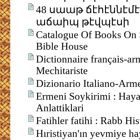
48 սաաթ ճէհէննէ
աճաիպ թէվպէսի
Catalogue Of Books On 
Bible House
Dictionnaire français-arm
Mechitariste
Dizionario Italiano-Ar
Ermeni Soykirimi : Haya
Anlattiklari
Fatihler fatihi : Rabb Hi
Hıristiyan'ın yevmiye ha