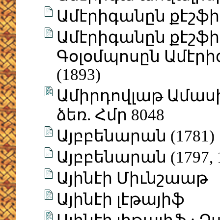
Ամէրիգանըն քէշֆի 
Ամէրիգանըն քէշֆի
Գօլօմպոսըն Ամէրի
(1893)
Ամիրդովլաթ Ամաս
ձեռ. Հմր 8048
Այբբենարան (1781)
Այբբենարան (1797, 1
Այինէի Միւնշաաթ
Այինէի լէթայիֆ