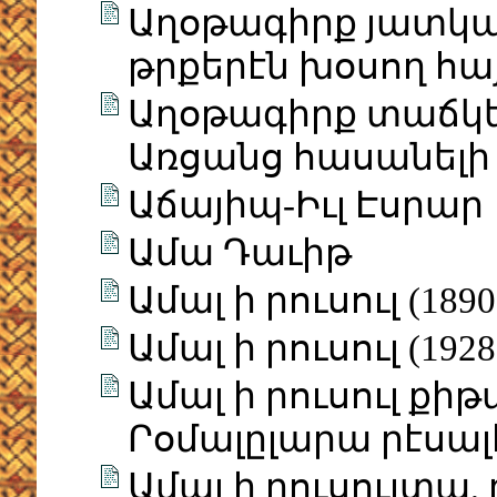
Աղօթագիրք յատկ
թրքերէն խօսող հա
Աղօթագիրք տաճկերէ
Առցանց հասանելի է
Աճայիպ-Իւլ Էսրար
Ամա Դաւիթ
Ամալ ի րուսուլ (1890
Ամալ ի րուսուլ (1928
Ամալ ի րուսուլ քի
Րօմալըլարա րէսալէ
Ամալ ի րուսուլտա,