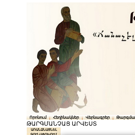
Որոնում
Հեղինակներ
Վերնագրեր
Թարգմա
ԹԱՐԳՄԱՆՉԱՑ ԱՐՎԵՍՏ
ԱՌԱՆՁՆԱՑՆԵԼ
ԳՈՒՆԱՓՈԽՈՒՄ