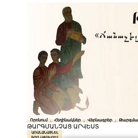
Որոնում
Հեղինակներ
Վերնագրեր
Թարգմա
ԹԱՐԳՄԱՆՉԱՑ ԱՐՎԵՍՏ
ԱՌԱՆՁՆԱՑՆԵԼ
ԳՈՒՆԱՓՈԽՈՒՄ