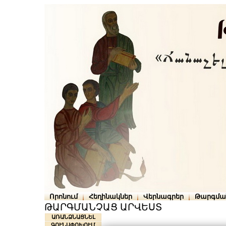
Որոնում
Հեղինակներ
Վերնագրեր
Թարգմա
ԹԱՐԳՄԱՆՉԱՑ ԱՐՎԵՍՏ
ԱՌԱՆՁՆԱՑՆԵԼ
ԳՈՒՆԱՓՈԽՈՒՄ