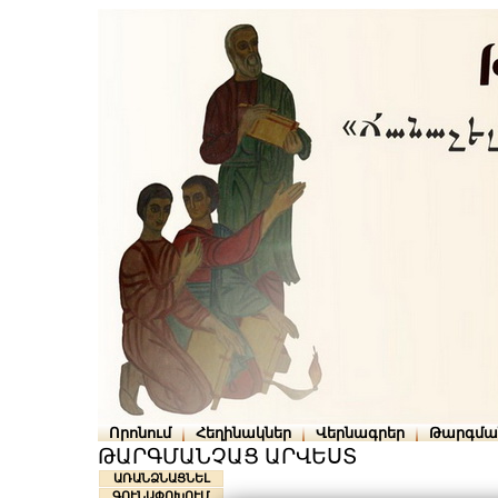
Որոնում
Հեղինակներ
Վերնագրեր
Թարգմա
ԹԱՐԳՄԱՆՉԱՑ ԱՐՎԵՍՏ
ԱՌԱՆՁՆԱՑՆԵԼ
ԳՈՒՆԱՓՈԽՈՒՄ