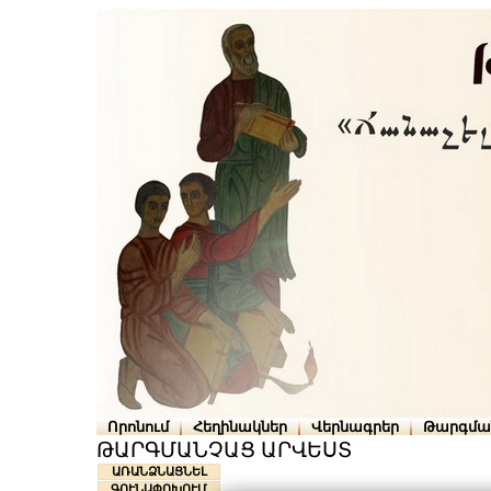
Որոնում
Հեղինակներ
Վերնագրեր
Թարգմա
ԹԱՐԳՄԱՆՉԱՑ ԱՐՎԵՍՏ
ԱՌԱՆՁՆԱՑՆԵԼ
ԳՈՒՆԱՓՈԽՈՒՄ