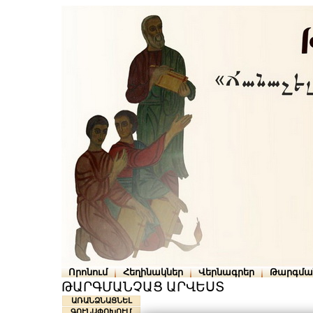
Որոնում
Հեղինակներ
Վերնագրեր
Թարգմա
ԹԱՐԳՄԱՆՉԱՑ ԱՐՎԵՍՏ
ԱՌԱՆՁՆԱՑՆԵԼ
ԳՈՒՆԱՓՈԽՈՒՄ