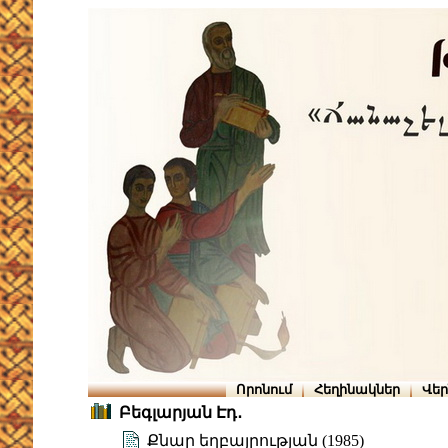
Որոնում
Հեղինակներ
Վե
Բեգլարյան Էդ․
Քնար եղբայրության (1985)