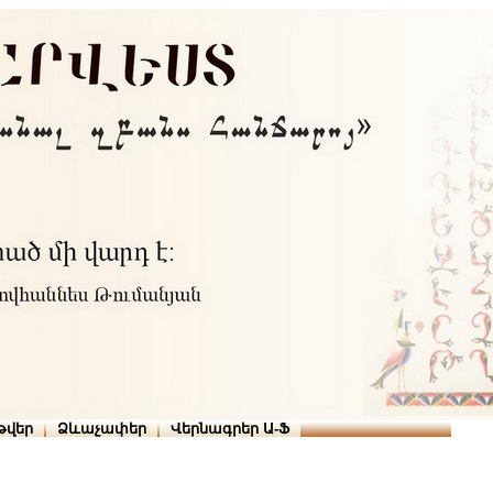
Տուն
Օգնություն
ՆԱԽԱՊԱՏՎՈՒԹՅՈՒՆՆԵՐ
թարգմանիչներ
թվեր
Ձևաչափեր
Վերնագրեր Ա-Ֆ