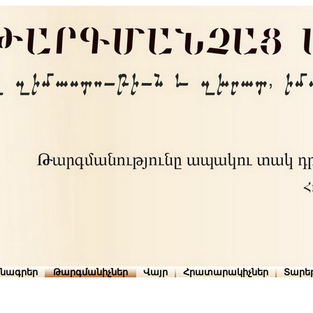
րնագրեր
Թարգմանիչներ
Վայր
Հրատարակիչներ
Տարե