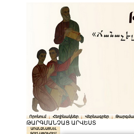
Որոնում
Հեղինակներ
Վերնագրեր
Թարգմա
ԹԱՐԳՄԱՆՉԱՑ ԱՐՎԵՍՏ
ԱՌԱՆՁՆԱՑՆԵԼ
ԳՈՒՆԱՓՈԽՈՒՄ