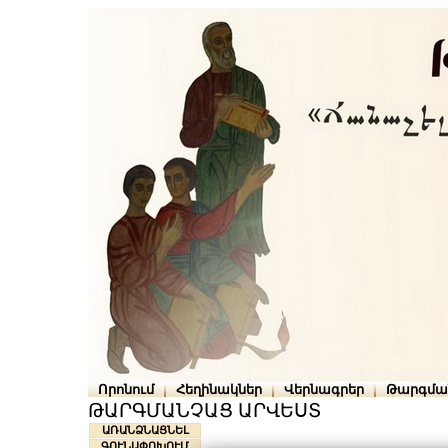
Որոնում
Հեղինակներ
Վերնագրեր
Թարգմա
ԹԱՐԳՄԱՆՉԱՑ ԱՐՎԵՍՏ
ԱՌԱՆՁՆԱՑՆԵԼ
ԳՈՒՆԱՓՈԽՈՒՄ