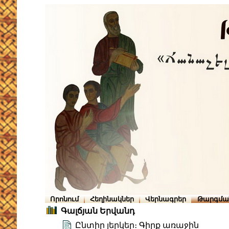
Որոնում
Հեղինակներ
Վերնագրեր
Թարգմա
Գալճյան Երվանդ
Ընտիր յերկեր։ Գիրք առաջին