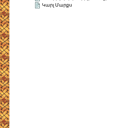
Կարլ Մարքս