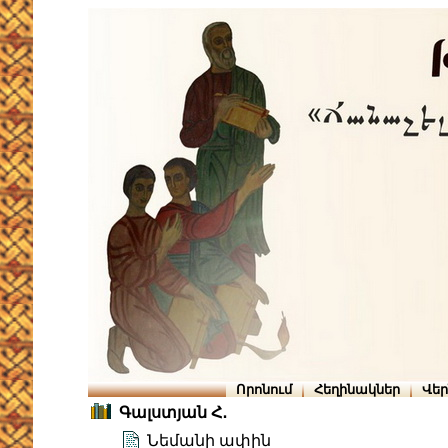
Որոնում
Հեղինակներ
Վե
Գալստյան Հ․
Նեմանի ափին