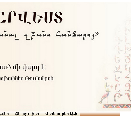
Տուն
Օգնություն
ՆԱԽԱՊԱՏՎՈՒԹՅՈՒՆՆԵՐ
թարգմանիչներ
թվեր
Ձևաչափեր
Վերնագրեր Ա-Ֆ