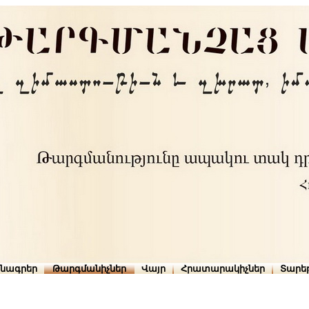
րնագրեր
Թարգմանիչներ
Վայր
Հրատարակիչներ
Տարե