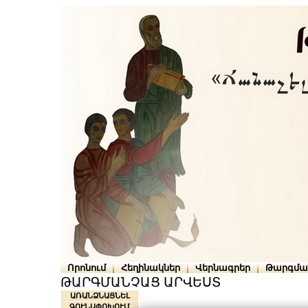
Որոնում
Հեղինակներ
Վերնագրեր
Թարգմա
ԹԱՐԳՄԱՆՉԱՑ ԱՐՎԵՍՏ
ԱՌԱՆՁՆԱՑՆԵԼ
ԳՈՒՆԱՓՈԽՈՒՄ