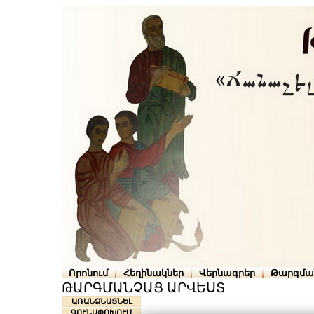
Որոնում
Հեղինակներ
Վերնագրեր
Թարգմա
ԹԱՐԳՄԱՆՉԱՑ ԱՐՎԵՍՏ
ԱՌԱՆՁՆԱՑՆԵԼ
ԳՈՒՆԱՓՈԽՈՒՄ